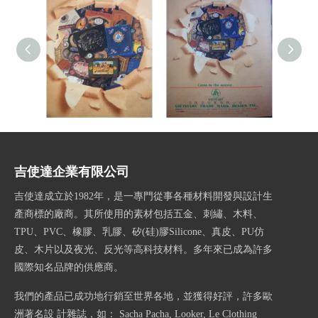
書P1260829
書P1260828
吉使達企業有限公司
吉使達成立於1982年，是一專門從事各種材料開發與設計生
產商標的廠商。其所使用的素材包括五金、刺繡、木料、
TPU、PVC、橡膠、乳膠、矽(硅)膠Silicone、真皮、PU仿
皮、木片以及夜光、反光等高科技材料。多年來已成為許多
國際知名品牌的供應商。
我們的產品已成功地行銷至世界各地，並獲得好評，許多歐
洲著名設 計雜誌，如： Sacha Pacha, Looker, Le Clothing