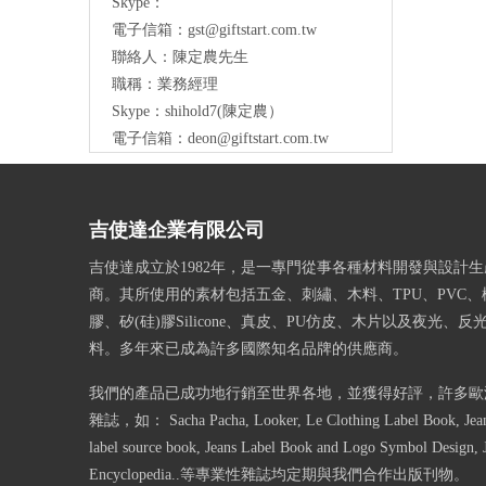
Skype：
電子信箱：
gst@giftstart.com.tw
聯絡人：陳定農先生
職稱：業務經理
Skype：shihold7(陳定農）
電子信箱：
deon@giftstart.com.tw
吉使達企業有限公司
吉使達成立於1982年，是一專門從事各種材料開發與設計
商。其所使用的素材包括五金、刺繡、木料、TPU、PVC、
膠、矽(硅)膠Silicone、真皮、PU仿皮、木片以及夜光、
料。多年來已成為許多國際知名品牌的供應商。
我們的產品已成功地行銷至世界各地，並獲得好評，許多歐
雜誌，如： Sacha Pacha, Looker, Le Clothing Label Book, Jeans
label source book, Jeans Label Book and Logo Symbol Design, 
Encyclopedia..等專業性雜誌均定期與我們合作出版刊物。