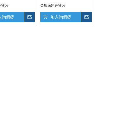
色燙片
金銀蔥彩色燙片
入詢價籃
詢價
加入詢價籃
詢價