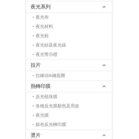
夜光系列
夜光布
夜光材料
夜光粉
夜光紗及夜光線
夜光警示標
拉片
拉鍊頭&鑰匙圈
熱轉印膜
反光植珠膜
各種反光膜顏色及用途
夜光膜
銀色反光轉印膜
燙片