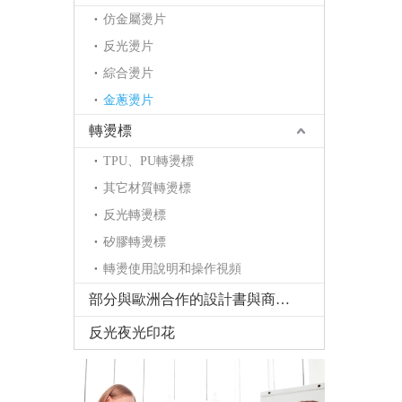
仿金屬燙片
反光燙片
綜合燙片
金蔥燙片
轉燙標
TPU、PU轉燙標
其它材質轉燙標
反光轉燙標
矽膠轉燙標
轉燙使用說明和操作視頻
部分與歐洲合作的設計書與商標書
反光夜光印花