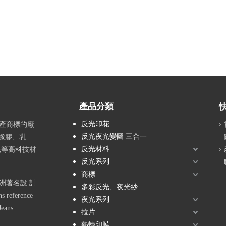
產品分類
反光印花
生產商標的廠
反光夜光變圖 三合一
橡膠、乳
反光材料
反光等高科技材
反光系列
商標
洲著名設 計
多彩反光、夜光紗
 reference
夜光系列
Jeans
拉片
熱轉印膜