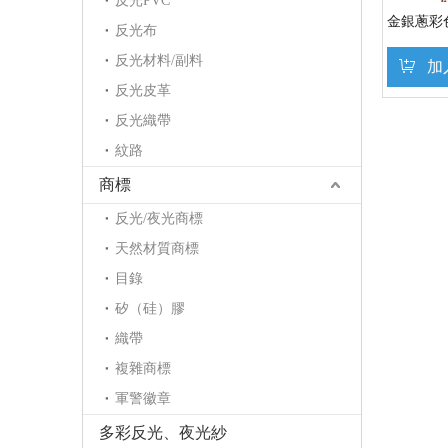
反光PVC
金銀蔥彩
反光布
反光材料/副料
加
反光皮革
反光織帶
紋路
商標
反光/夜光商標
天然材質商標
目錄
矽（硅）膠
織帶
複雜商標
軍警徽章
多彩反光、夜光紗