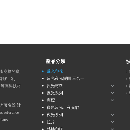
產品分類
反光印花
生產商標的廠
反光夜光變圖 三合一
橡膠、乳
反光材料
反光等高科技材
反光系列
商標
洲著名設 計
多彩反光、夜光紗
 reference
夜光系列
Jeans
拉片
熱轉印膜