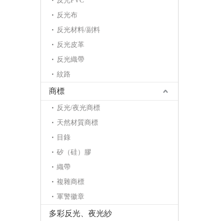
反光PVC
反光布
反光材料/副料
反光皮革
反光織帶
紋路
商標
反光/夜光商標
天然材質商標
目錄
矽（硅）膠
織帶
複雜商標
軍警徽章
多彩反光、夜光紗