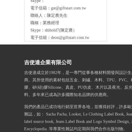
Skype：
電子信箱：
gst@giftstart.com.tw
聯絡人：陳定農先生
職稱：業務經理
Skype：shihold7(陳定農）
電子信箱：
deon@giftstart.com.tw
吉使達企業有限公司
吉使達成立於1982年，是一專門從事各種材料開發與設計
商。其所使用的素材包括五金、刺繡、木料、TPU、PVC、
膠、矽(硅)膠Silicone、真皮、PU仿皮、木片以及夜光、
料。多年來已成為許多國際知名品牌的供應商。
我們的產品已成功地行銷至世界各地，並獲得好評，許多歐
雜誌，如： Sacha Pacha, Looker, Le Clothing Label Book, Jeans
label source book, Jeans Label Book and Logo Symbol Design, 
Encyclopedia..等專業性雜誌均定期與我們合作出版刊物。