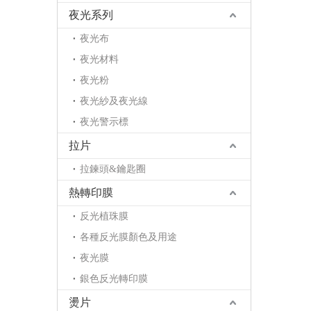
夜光系列
夜光布
夜光材料
夜光粉
夜光紗及夜光線
夜光警示標
拉片
拉鍊頭&鑰匙圈
熱轉印膜
反光植珠膜
各種反光膜顏色及用途
夜光膜
銀色反光轉印膜
燙片