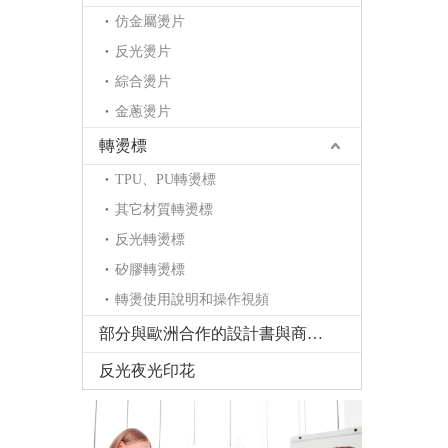
仿金屬燙片
反光燙片
綜合燙片
金蔥燙片
轉燙標
TPU、PU轉燙標
其它材質轉燙標
反光轉燙標
矽膠轉燙標
轉燙使用說明和操作視頻
部分與歐洲合作的設計書與商標書
反光夜光印花