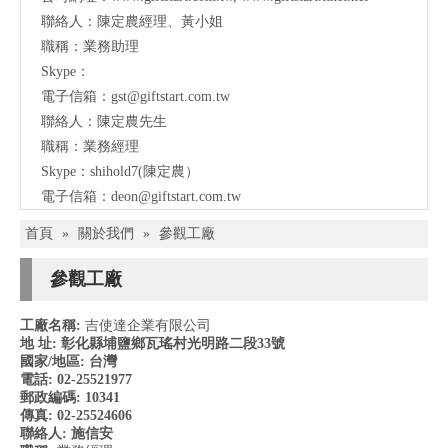
聯絡人：陳定農經理、黃小姐
職稱：業務助理
Skype：
電子信箱：
gst@giftstart.com.tw
聯絡人：陳定農先生
職稱：業務經理
Skype：shihold7(陳定農）
電子信箱：
deon@giftstart.com.tw
首頁
»
關於我們
»
參觀工廠
參觀工廠
工廠名稱:
吉使達企業有限公司
地 址: 彰化縣埔鹽鄉瓦瑤村光明路二段33號
國家/地區: 台灣
電話: 02-25521977
郵政編碼: 10341
傳真: 02-25524606
聯絡人: 施信安