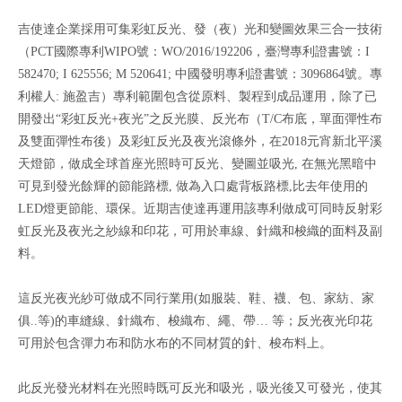
吉使達企業採用可集彩虹反光、發（夜）光和變圖效果三合一技術
（PCT國際專利WIPO號：WO/2016/192206，臺灣專利證書號：I
582470; I 625556; M 520641; 中國發明專利證書號：3096864號。專
利權人: 施盈吉）專利範圍包含從原料、製程到成品運用，除了已
開發出“彩虹反光+夜光”之反光膜、反光布（T/C布底，單面彈性布
及雙面彈性布後）及彩虹反光及夜光滾條外，在2018元宵新北平溪
天燈節，做成全球首座光照時可反光、變圖並吸光, 在無光黑暗中
可見到發光餘輝的節能路標, 做為入口處背板路標,比去年使用的
LED燈更節能、環保。近期吉使達再運用該專利做成可同時反射彩
虹反光及夜光之紗線和印花，可用於車線、針織和梭織的面料及副
料。
這反光夜光紗可做成不同行業用(如服裝、鞋、襪、包、家紡、家
俱..等)的車縫線、針織布、梭織布、繩、帶… 等；反光夜光印花
可用於包含彈力布和防水布的不同材質的針、梭布料上。
此反光發光材料在光照時既可反光和吸光，吸光後又可發光，使其