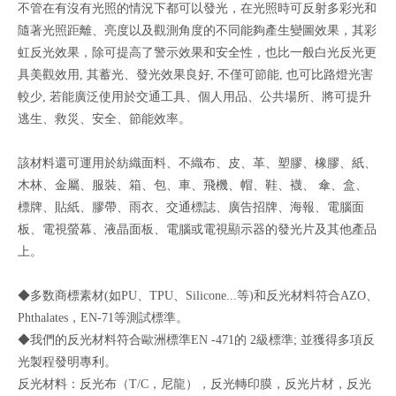
不管在有沒有光照的情況下都可以發光，在光照時可反射多彩光和
隨著光照距離、亮度以及觀測角度的不同能夠產生變圖效果，其彩
虹反光效果，除可提高了警示效果和安全性，也比一般白光反光更
具美觀效用, 其蓄光、發光效果良好, 不僅可節能, 也可比路燈光害
較少, 若能廣泛使用於交通工具、個人用品、公共場所、將可提升
逃生、救災、安全、節能效率。
該材料還可運用於紡織面料、不織布、皮、革、塑膠、橡膠、紙、
木林、金屬、服裝、箱、包、車、飛機、帽、鞋、襪、 傘、盒、
標牌、貼紙、膠帶、雨衣、交通標誌、廣告招牌、海報、電腦面
板、電視螢幕、液晶面板、電腦或電視顯示器的發光片及其他產品
上。
◆多数商標素材(如PU、TPU、Silicone...等)和反光材料符合AZO、
Phthalates，EN-71等測試標準。
◆我們的反光材料符合歐洲標準EN -471的 2級標準; 並獲得多項反
光製程發明專利。
反光材料：反光布（T/C，尼龍），反光轉印膜，反光片材，反光