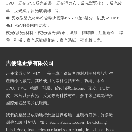
TPU，反光 PVC反光滾邊，反光彈力布，反光鬆緊帶），反光皮
革，反光絲，反光玻璃珠...等。
◆ 長效型發光材料符合歐洲標準EN - 71第3部分，以及ASTMF
963- 96A的美國的要求 。
夜光(發光)材料：夜光(發光)粉末，纖維，轉印膜，注塑母料，織
帶，鞋帶，夜光尼龍繡花線，夜光貼紙，夜光板...等。
吉使達企業有限公司
吉使達成立於1982年，是一專門從事各種材料開發與設計生
產商標的廠商。其所使用的素材包括五金、刺繡、木料、
TPU、PVC、橡膠、乳膠、矽(硅)膠Silicone、真皮、PU仿
皮、木片以及夜光、反光等高科技材料。多年來已成為許多
國際知名品牌的供應商。
我們的產品已成功地行銷至世界各地，並獲得好評，許多歐
洲著名設 計雜誌，如： Sacha Pacha, Looker, Le Clothing
Label Book, Jeans reference label source book, Jeans Label Book