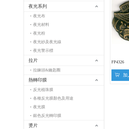
夜光系列
夜光布
夜光材料
夜光粉
夜光紗及夜光線
夜光警示標
拉片
FP4326
拉鍊頭&鑰匙圈
加
熱轉印膜
反光植珠膜
»
各種反光膜顏色及用途
夜光膜
銀色反光轉印膜
燙片