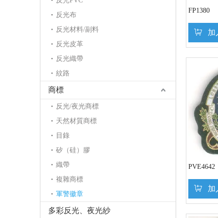
反光PVC
FP1380
反光布
反光材料/副料
加
反光皮革
反光織帶
紋路
商標
反光/夜光商標
天然材質商標
目錄
矽（硅）膠
織帶
PVE4642
複雜商標
加
軍警徽章
多彩反光、夜光紗