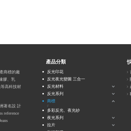
產品分類
反光印花
生產商標的廠
反光夜光變圖 三合一
橡膠、乳
反光材料
反光等高科技材
反光系列
商標
洲著名設 計
反光/夜光商標
天然材質商標
目錄
矽（硅）膠
織帶
複雜商標
軍警徽章
多彩反光、夜光紗
 reference
夜光系列
Jeans
拉片