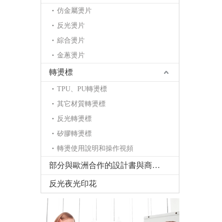
仿金屬燙片
反光燙片
綜合燙片
金蔥燙片
轉燙標
TPU、PU轉燙標
其它材質轉燙標
反光轉燙標
矽膠轉燙標
轉燙使用說明和操作視頻
部分與歐洲合作的設計書與商標書
反光夜光印花