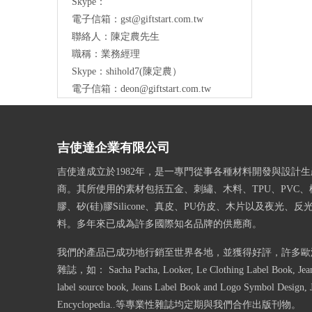
Skype：
電子信箱：
gst@giftstart.com.tw
聯絡人：陳定農先生
職稱：業務經理
Skype：shihold7(陳定農）
電子信箱：
deon@giftstart.com.tw
吉使達企業有限公司
吉使達成立於1982年，是一專門從事各種材料開發與設計
商。其所使用的素材包括五金、刺繡、木料、TPU、PVC、
膠、矽(硅)膠Silicone、真皮、PU仿皮、木片以及夜光、
料。多年來已成為許多國際知名品牌的供應商。
我們的產品已成功地行銷至世界各地，並獲得好評，許多歐
雜誌，如： Sacha Pacha, Looker, Le Clothing Label Book, Jeans
label source book, Jeans Label Book and Logo Symbol Design, 
Encyclopedia..等專業性雜誌均定期與我們合作出版刊物。