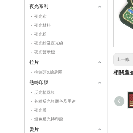
夜光系列
夜光布
夜光材料
夜光粉
夜光紗及夜光線
夜光警示標
上一條:
拉片
相關產
拉鍊頭&鑰匙圈
熱轉印膜
反光植珠膜
各種反光膜顏色及用途
夜光膜
銀色反光轉印膜
燙片