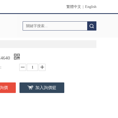
繁體中文
|
English
搜索
E4640
：
詢價
加入詢價籃