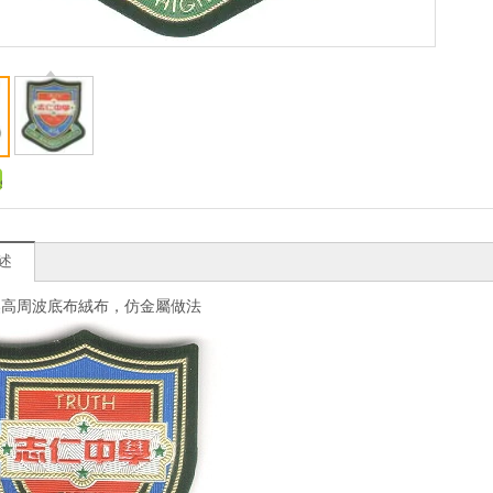
述
壓高周波底布絨布，仿金屬做法