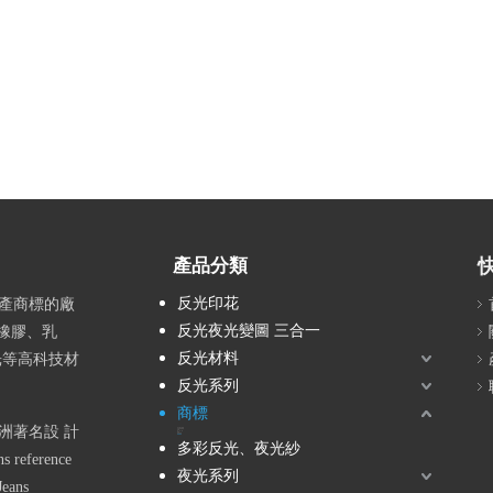
產品分類
反光印花
生產商標的廠
反光夜光變圖 三合一
橡膠、乳
反光材料
反光等高科技材
反光系列
商標
洲著名設 計
反光/夜光商標
天然材質商標
目錄
矽（硅）膠
織帶
複雜商標
軍警徽章
多彩反光、夜光紗
 reference
夜光系列
Jeans