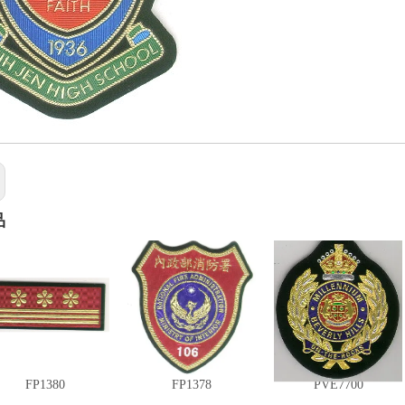
品
FP1380
FP1378
PVE7700