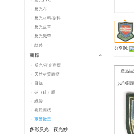
反光PVC
反光布
反光材料/副料
反光皮革
反光織帶
紋路
分享到:
商標
反光/夜光商標
產品描
天然材質商標
目錄
pu印刷
矽（硅）膠
織帶
複雜商標
軍警徽章
多彩反光、夜光紗