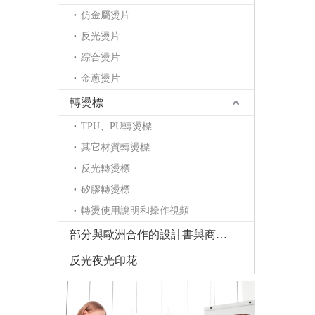
仿金屬燙片
反光燙片
綜合燙片
金蔥燙片
轉燙標
TPU、PU轉燙標
其它材質轉燙標
反光轉燙標
矽膠轉燙標
轉燙使用說明和操作視頻
部分與歐洲合作的設計書與商標書
反光夜光印花