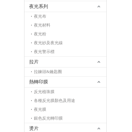
夜光系列
夜光布
夜光材料
夜光粉
夜光紗及夜光線
夜光警示標
拉片
拉鍊頭&鑰匙圈
熱轉印膜
反光植珠膜
各種反光膜顏色及用途
夜光膜
銀色反光轉印膜
燙片