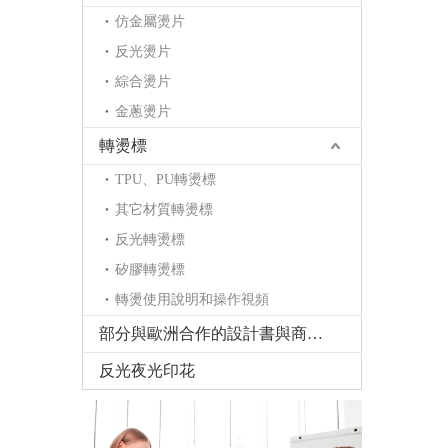
仿金屬燙片
反光燙片
綜合燙片
金蔥燙片
轉燙標
TPU、PU轉燙標
其它材質轉燙標
反光轉燙標
矽膠轉燙標
轉燙使用說明和操作視頻
部分與歐洲合作的設計書與商標書
反光夜光印花