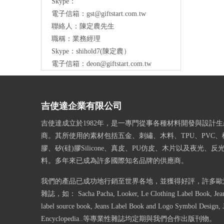
Skype：
電子信箱：
gst@giftstart.com.tw
聯絡人：陳定農先生
職稱：業務經理
Skype：shihold7(陳定農）
電子信箱：
deon@giftstart.com.tw
吉使達企業有限公司
吉使達成立於1982年，是一專門從事各種材料開發與設計
商。其所使用的素材包括五金、刺繡、木料、TPU、PVC、
膠、矽(硅)膠Silicone、真皮、PU仿皮、木片以及夜光、
料。多年來已成為許多國際知名品牌的供應商。
我們的產品已成功地行銷至世界各地，並獲得好評，許多歐
雜誌，如： Sacha Pacha, Looker, Le Clothing Label Book, Jeans
label source book, Jeans Label Book and Logo Symbol Design, 
Encyclopedia..等專業性雜誌均定期與我們合作出版刊物。