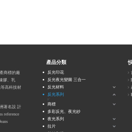
產品分類
反光印花
生產商標的廠
反光夜光變圖 三合一
橡膠、乳
反光材料
反光等高科技材
反光系列
反光LOGO轉燙膜
反光PIPING
反光PVC
反光布
反光材料/副料
反光皮革
反光織帶
紋路
商標
洲著名設 計
多彩反光、夜光紗
 reference
夜光系列
Jeans
拉片