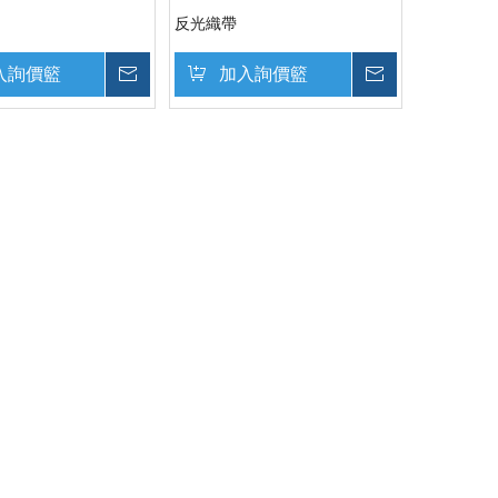
反光織帶
入詢價籃
詢價
加入詢價籃
詢價