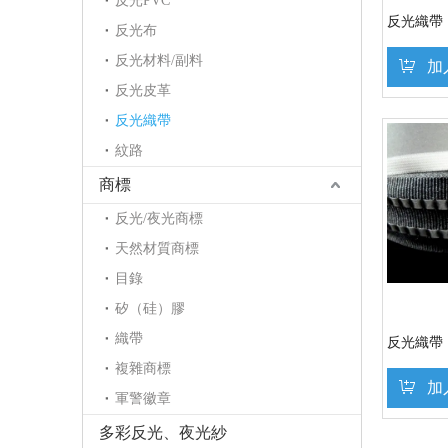
反光PVC
反光織帶
反光布
反光材料/副料
加
反光皮革
反光織帶
紋路
商標
反光/夜光商標
天然材質商標
目錄
矽（硅）膠
織帶
反光織帶
複雜商標
加
軍警徽章
多彩反光、夜光紗