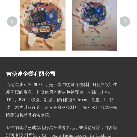
書P1260829
書P1260828
吉使達企業有限公司
吉使達成立於1982年，是一專門從事各種材料開發與設計生
產商標的廠商。其所使用的素材包括五金、刺繡、木料、
TPU、PVC、橡膠、乳膠、矽(硅)膠Silicone、真皮、PU仿
皮、木片以及夜光、反光等高科技材料。多年來已成為許多
國際知名品牌的供應商。
我們的產品已成功地行銷至世界各地，並獲得好評，許多歐
洲著名設 計雜誌，如： Sacha Pacha, Looker, Le Clothing