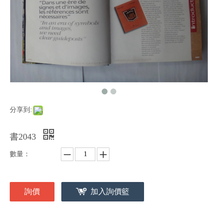
分享到:
書2043
數量：
詢價
加入詢價籃