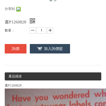
分享到:
書P1260828
數量：
詢價
加入詢價籃
產品描述
書P1260828