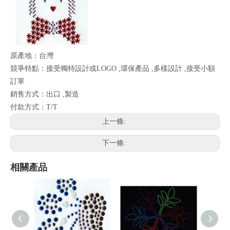
原產地：台灣
競爭特點：接受獨特設計或LOGO ,環保產品 ,多樣設計 ,接受小額
訂單
銷售方式：出口 ,製造
付款方式：T/T
上一條:
下一條:
相關產品