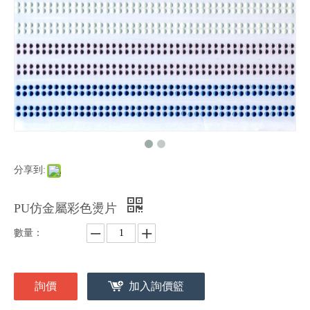
分享到:
PU仿金屬彩色燙片
數量：
詢價
加入詢價籃