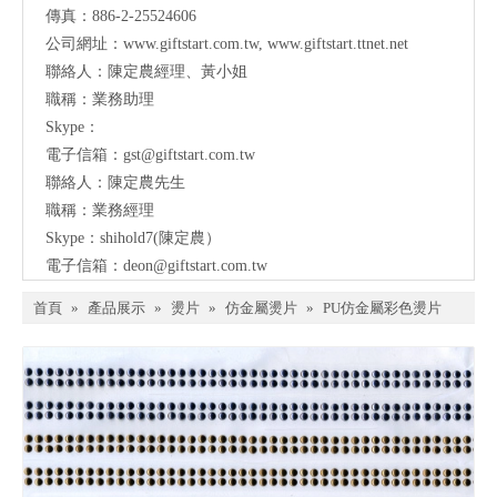
傳真：886-2-25524606
公司網址：
www.giftstart.com.tw
,
www.giftstart.ttnet.net
聯絡人：陳定農經理、黃小姐
職稱：業務助理
Skype：
電子信箱：
gst@giftstart.com.tw
聯絡人：陳定農先生
職稱：業務經理
Skype：shihold7(陳定農）
電子信箱：
deon@giftstart.com.tw
首頁
»
產品展示
»
燙片
»
仿金屬燙片
»
PU仿金屬彩色燙片