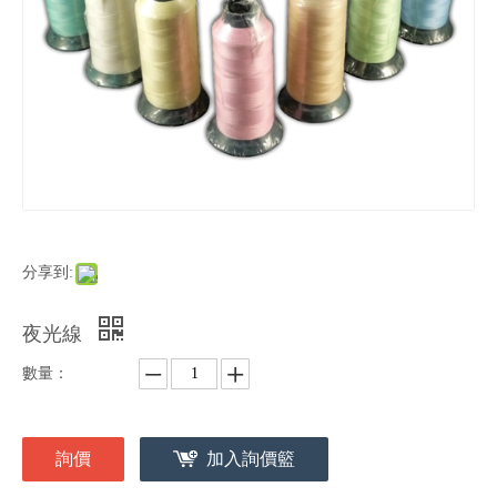
分享到:
夜光線
數量：
詢價
加入詢價籃