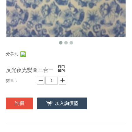
分享到:
反光夜光變圖三合一
數量：
詢價
加入詢價籃