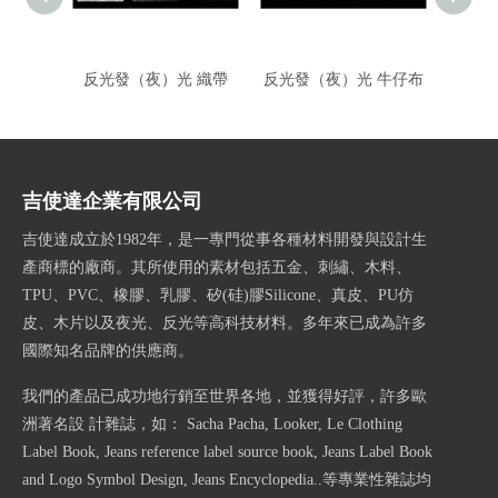
反光發（夜）光 織帶
反光發（夜）光 牛仔布
反光
吉使達企業有限公司
吉使達成立於1982年，是一專門從事各種材料開發與設計生
產商標的廠商。其所使用的素材包括五金、刺繡、木料、
TPU、PVC、橡膠、乳膠、矽(硅)膠Silicone、真皮、PU仿
皮、木片以及夜光、反光等高科技材料。多年來已成為許多
國際知名品牌的供應商。
我們的產品已成功地行銷至世界各地，並獲得好評，許多歐
洲著名設 計雜誌，如： Sacha Pacha, Looker, Le Clothing
Label Book, Jeans reference label source book, Jeans Label Book
and Logo Symbol Design, Jeans Encyclopedia..等專業性雜誌均