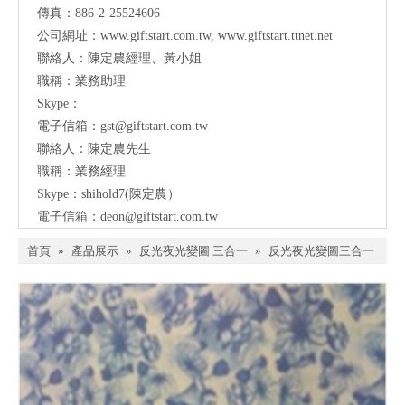
傳真：886-2-25524606
公司網址：
www.giftstart.com.tw
,
www.giftstart.ttnet.net
聯絡人：陳定農經理、黃小姐
職稱：業務助理
Skype：
電子信箱：
gst@giftstart.com.tw
聯絡人：陳定農先生
職稱：業務經理
Skype：shihold7(陳定農）
電子信箱：
deon@giftstart.com.tw
首頁
»
產品展示
»
反光夜光變圖 三合一
»
反光夜光變圖三合一