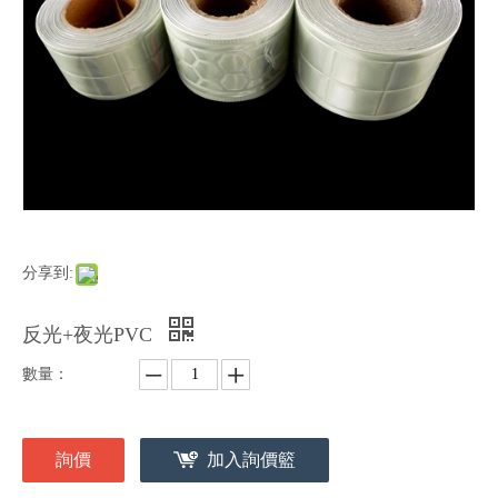
分享到:
反光+夜光PVC
數量：
詢價
加入詢價籃