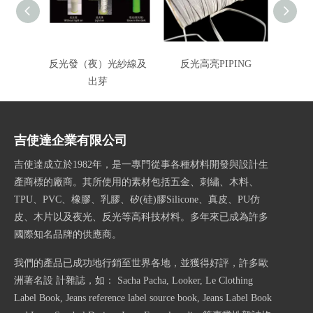
反光發（夜）光紗線及
反光高亮PIPING
反光彩
出芽
吉使達企業有限公司
吉使達成立於1982年，是一專門從事各種材料開發與設計生
產商標的廠商。其所使用的素材包括五金、刺繡、木料、
TPU、PVC、橡膠、乳膠、矽(硅)膠Silicone、真皮、PU仿
皮、木片以及夜光、反光等高科技材料。多年來已成為許多
國際知名品牌的供應商。
我們的產品已成功地行銷至世界各地，並獲得好評，許多歐
洲著名設 計雜誌，如： Sacha Pacha, Looker, Le Clothing
Label Book, Jeans reference label source book, Jeans Label Book