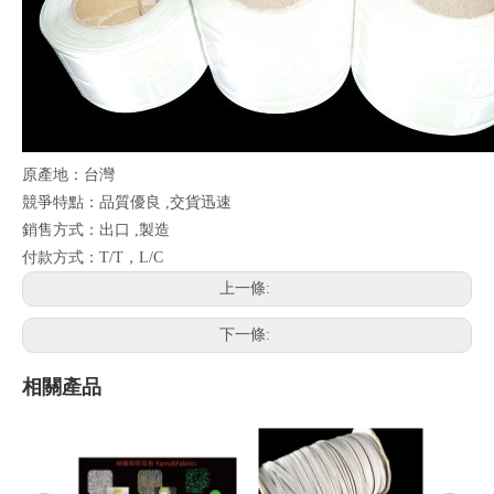
原產地：台灣
競爭特點：品質優良 ,交貨迅速
銷售方式：出口 ,製造
付款方式：T/T，L/C
上一條:
下一條:
相關產品