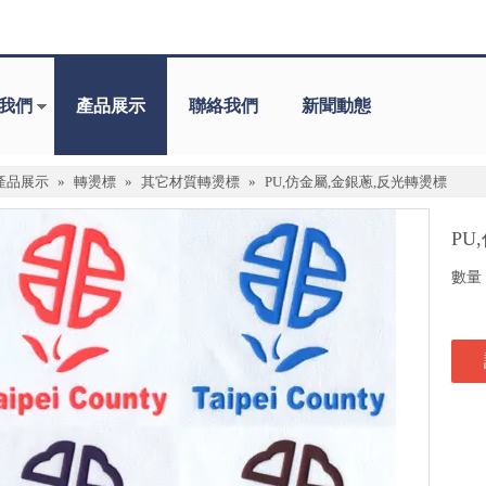
我們
產品展示
聯絡我們
新聞動態
產品展示
»
轉燙標
»
其它材質轉燙標
»
PU,仿金屬,金銀蔥,反光轉燙標
PU
數量