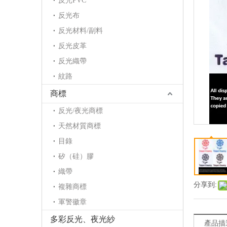
反光PVC
反光布
反光材料/副料
反光皮革
反光織帶
紋路
商標
反光/夜光商標
天然材質商標
目錄
矽（硅）膠
織帶
分享到:
複雜商標
軍警徽章
多彩反光、夜光紗
產品描