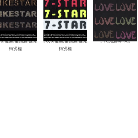
U,仿金屬,金銀蔥,反光
PU,仿金屬,金銀蔥,反光
PVC亮蔥轉印標
轉燙標
轉燙標