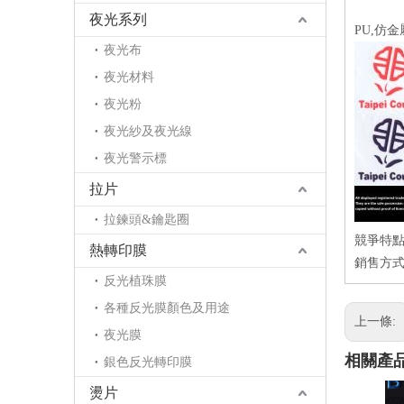
夜光系列
PU,仿
夜光布
夜光材料
夜光粉
夜光紗及夜光線
夜光警示標
拉片
拉鍊頭&鑰匙圈
競爭特點
熱轉印膜
銷售方式
反光植珠膜
各種反光膜顏色及用途
上一條:
夜光膜
相關產
銀色反光轉印膜
燙片