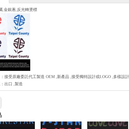
金屬,金銀蔥,反光轉燙標
：接受原廠委託代工製造 OEM ,新產品 ,接受獨特設計或LOGO ,多樣設計
：出口 ,製造
品