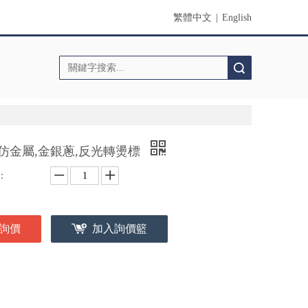
繁體中文
|
English
搜索
,仿金屬,金銀蔥,反光轉燙標
：
詢價
加入詢價籃