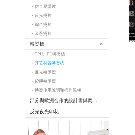
仿金屬燙片
反光燙片
綜合燙片
金蔥燙片
P
轉燙標
TPU、PU轉燙標
其它材質轉燙標
反光轉燙標
矽膠轉燙標
轉燙使用說明和操作視頻
部分與歐洲合作的設計書與商標書
反光夜光印花