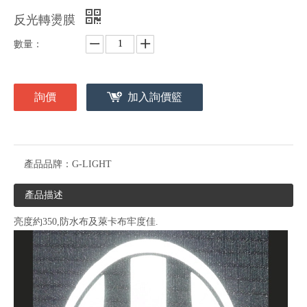
反光轉燙膜
數量：
詢價
加入詢價籃
產品品牌：
G-LIGHT
產品描述
亮度約350,防水布及萊卡布牢度佳.