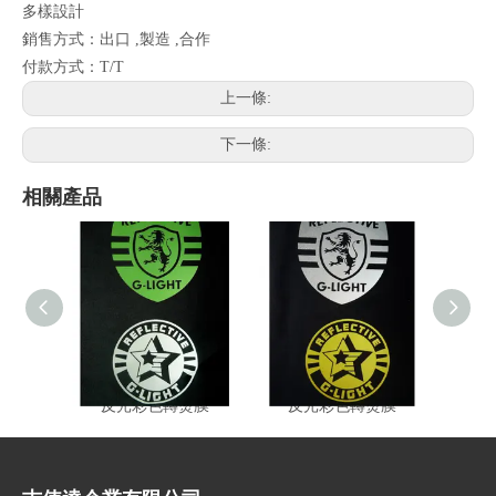
多樣設計
銷售方式：出口 ,製造 ,合作
付款方式：T/T
上一條:
下一條:
相關產品
反光彩色轉燙膜
反光彩色轉燙膜
反