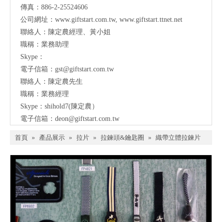
傳真：886-2-25524606
公司網址：
www.giftstart.com.tw
,
www.giftstart.ttnet.net
聯絡人：陳定農經理、黃小姐
職稱：業務助理
Skype：
電子信箱：
gst@giftstart.com.tw
聯絡人：陳定農先生
職稱：業務經理
Skype：shihold7(陳定農）
電子信箱：
deon@giftstart.com.tw
首頁
»
產品展示
»
拉片
»
拉鍊頭&鑰匙圈
»
織帶立體拉鍊片