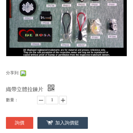
分享到:
織帶立體拉鍊片
數量：
詢價
加入詢價籃