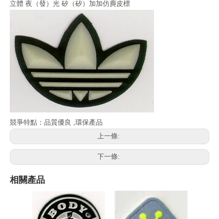
立體 夜（發）光 矽（矽）加加仿麂皮標
競爭特點：品質優良 ,環保產品
上一條:
下一條:
相關產品